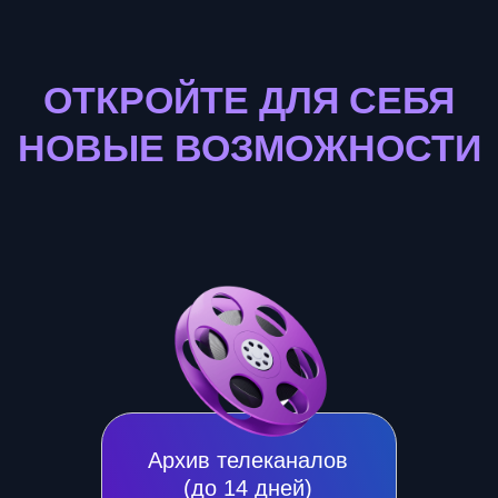
Архив телеканалов
(до 14 дней)
История просмотра
и напоминание о начале
любимой передачи