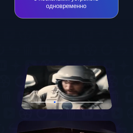
город».
Скачать
«Интерсвязь. Умный город»
ШАГ 2
Перейдите в раздел
«Сервисы» и выберите
иконку «Интерсвязь Кино».
ШАГ 3
Нажмите на кнопку «Попробовать
бесплатно» и оформите тестовый